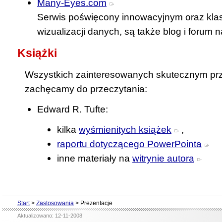
Many-Eyes.com
Serwis poświęcony innowacyjnym oraz kl
wizualizacji danych, są także blog i forum n
Książki
Wszystkich zainteresowanych skutecznym prz
zachęcamy do przeczytania:
Edward R. Tufte:
kilka
wyśmienitych książek
,
raportu dotyczącego PowerPointa
inne materiały na
witrynie autora
Start
>
Zastosowania
>
Prezentacje
Aktualizowano: 12-11-2008